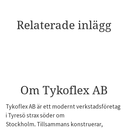
Relaterade inlägg
Sommaravslutning och nya
kollegor
Om Tykoflex AB
Tykoflex AB är ett modernt verkstadsföretag
i Tyresö strax söder om
Stockholm. Tillsammans konstruerar,